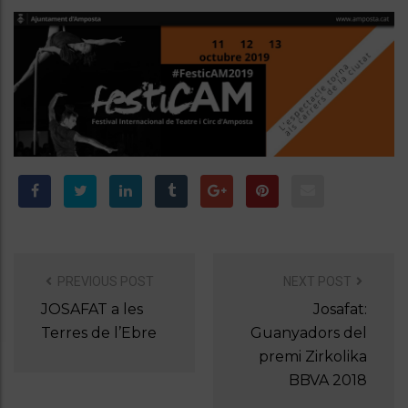
PREVIOUS POST
NEXT POST
P
O
JOSAFAT a les
Josafat:
S
Terres de l’Ebre
Guanyadors del
T
premi Zirkolika
N
BBVA 2018
A