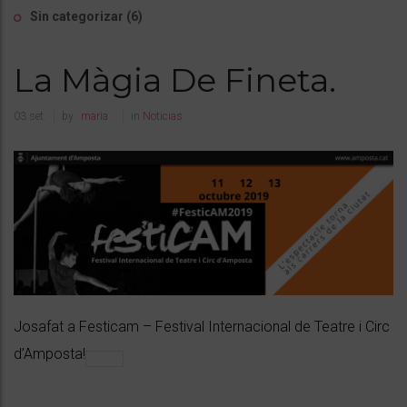
Sin categorizar
(6)
La Màgia De Fineta.
03
set.
by
maria
in
Noticias
Josafat a Festicam – Festival Internacional de Teatre i Circ
d’Amposta!