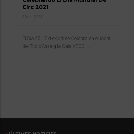
Circ 2021
20 abr. 2021
El Dia 25 17 d eAbril se Celebro en el local
del Tub d’Assaig la Gala XECC. ...