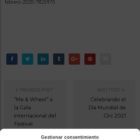
febrero-2020-7825970
PREVIOUS POST
NEXT POST
P
O
“Me & Wheel” a
Celebrando el
S
la Gala
Dia Mundial de
T
internacional del
Circ 2021
N
Festival
A
“Malabharia
Gestionar consentimiento