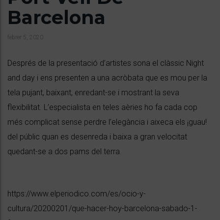
Barcelona
febrer 5, 2020
Després de la presentació d’artistes sona el clàssic Night
and day i ens presenten a una acròbata que es mou per la
tela pujant, baixant, enredant-se i mostrant la seva
flexibilitat. L’especialista en teles aèries ho fa cada cop
més complicat sense perdre l’elegància i aixeca els ¡guau!
del públic quan es desenreda i baixa a gran velocitat
quedant-se a dos pams del terra.
https://www.elperiodico.com/es/ocio-y-
cultura/20200201/que-hacer-hoy-barcelona-sabado-1-