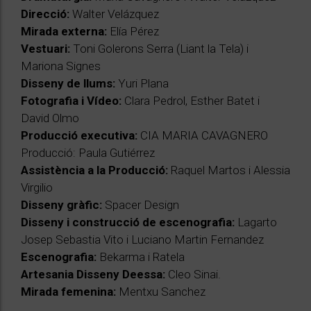
Direcció:
Walter Velázquez
Mirada externa:
Elía Pérez
Vestuari:
Toni Golerons Serra (Liant la Tela) i
Mariona Signes
Disseny de llums:
Yuri Plana
Fotografia i Vídeo:
Clara Pedrol, Esther Batet i
David Olmo
Producció executiva:
CIA MARIA CAVAGNERO
Producció: Paula Gutiérrez
Assistència a la Producció:
Raquel Martos i Alessia
Virgilio
Disseny gràfic:
Spacer Design
Disseny i construcció de escenografia:
Lagarto
Josep Sebastia Vito i Luciano Martin Fernandez
Escenografia:
Bekarma i Ratela
Artesania Disseny Deessa:
Cleo Sinai.
Mirada femenina:
Mentxu Sanchez