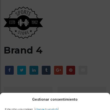
Brand 4
PREVIOUS POST
NEXT POST
P
Gestionar consentimiento
O
brand 3
brand 5
S
Este sitio usa cookies.
[change to english]