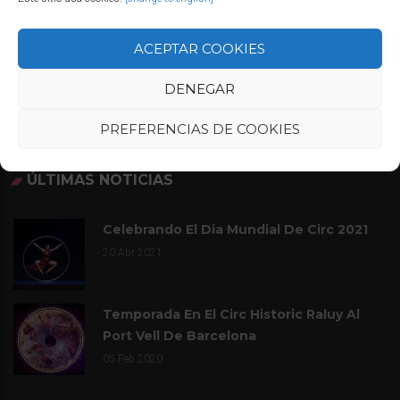
T
N
ACEPTAR COOKIES
A
V
DENEGAR
I
PREFERENCIAS DE COOKIES
G
A
T
ÚLTIMAS NOTICIAS
I
O
Celebrando El Dia Mundial De Circ 2021
N
20
Abr 2021
Temporada En El Circ Historic Raluy Al
Port Vell De Barcelona
05
Feb 2020