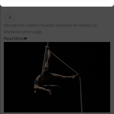
Customer
descripción Clases Privadas Iniciacion en Rueda Cyr.
Mantente informad@, ...
Read More